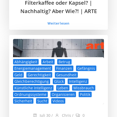
Filterkaffee oder Kapsel? |
Nachhaltig? Aber Wie?! | ARTE
Weiterlesen
Abhängigkeit
Arbeit
Betrug
Energiemanagement
Finanzen
Gefängnis
Geld
Gerechtigkeit
Gesundheit
Gleichberechtigung
Glück
Intelligenz
Künstliche Intelligenz
Leben
Missbrauch
Ordnungssysteme
Organisieren
Politik
Sicherheit
Sucht
Videos
Juli 30
/
Chris
/
0