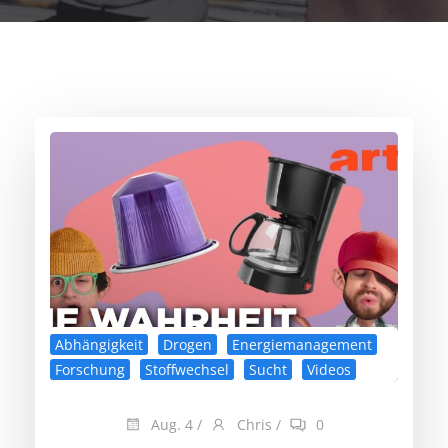
Abhängigkeit
Drogen
Energiemanagement
Forschung
Stoffwechsel
Sucht
Videos
Aug. 4
/
Chris
/
0