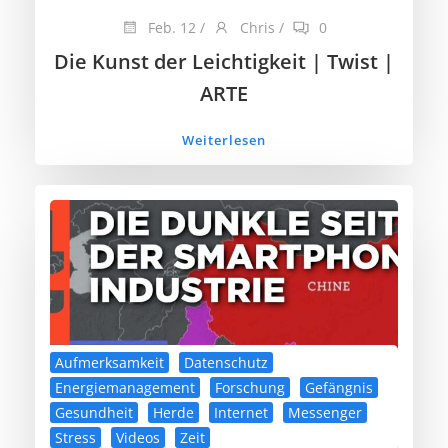
Feb. 12
/
Chris
/
0
Die Kunst der Leichtigkeit | Twist |
ARTE
Weiterlesen
Aufmerksamkeit
Datenschutz
Energiemanagement
Forschung
Gefängnis
Gesundheit
Herde
Internet
Messenger
Stress
Videos
Zeit