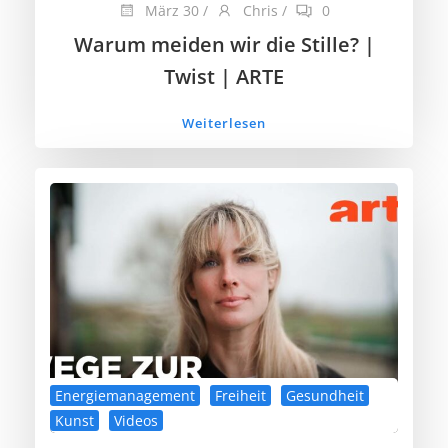
März 30
/
Chris
/
0
Warum meiden wir die Stille? |
Twist | ARTE
Weiterlesen
Energiemanagement
Freiheit
Gesundheit
Kunst
Videos