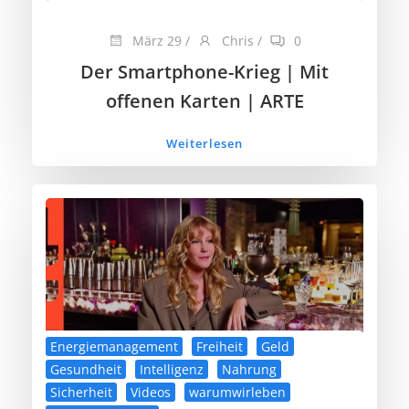
März 29
/
Chris
/
0
Der Smartphone-Krieg | Mit
offenen Karten | ARTE
Weiterlesen
Energiemanagement
Freiheit
Geld
Gesundheit
Intelligenz
Nahrung
Sicherheit
Videos
warumwirleben