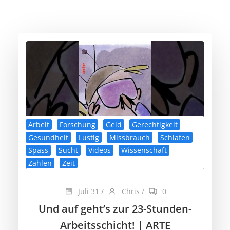
Arbeit
Forschung
Geld
Gerechtigkeit
Gesundheit
Lustig
Missbrauch
Schlafen
Spass
Sucht
Videos
Wissenschaft
Zahlen
Zeit
Juli 31
/
Chris
/
0
Und auf geht’s zur 23-Stunden-
Arbeitsschicht! | ARTE