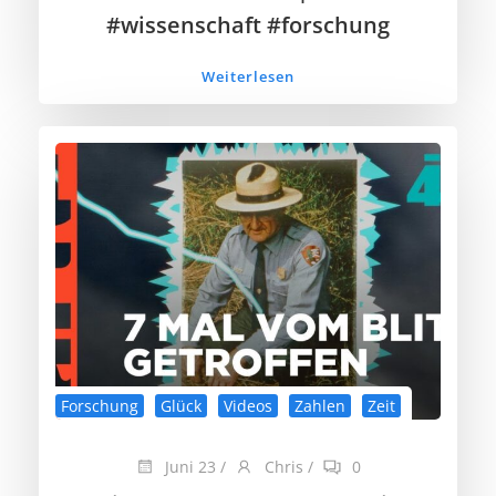
#wissenschaft #forschung
Weiterlesen
Forschung
Glück
Videos
Zahlen
Zeit
Juni 23
/
Chris
/
0