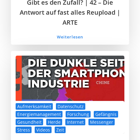
Gibt es den Zufall? | 42 – Die
Antwort auf fast alles Reupload |
ARTE
Weiterlesen
Aufmerksamkeit
Datenschutz
Energiemanagement
Forschung
Gefängnis
Gesundheit
Herde
Internet
Messenger
Stress
Videos
Zeit