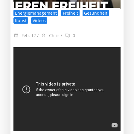
Energiemanagement
Freiheit
Gesundheit
Kunst
Videos
Feb. 12
/
Chris
/
0