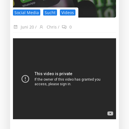
Social Media
Sucht
Videos
Juni 20
/
Chris
/
0