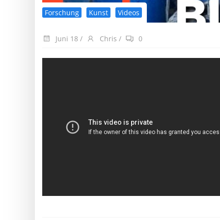
Forschung
Kunst
Videos
Juni 18
/
Chris
/
0