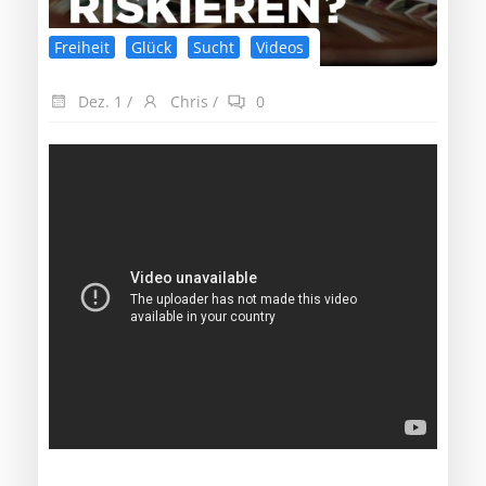
Freiheit
Glück
Sucht
Videos
Dez. 1
/
Chris
/
0