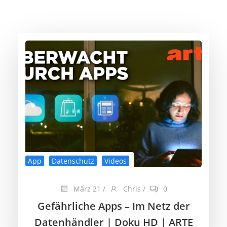
App
Datenschutz
Videos
März 21
/
Chris
/
0
Gefährliche Apps – Im Netz der
Datenhändler | Doku HD | ARTE