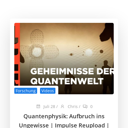
Forschung
Videos
Juli 28
/
Chris
/
0
Quantenphysik: Aufbruch ins
Ungewisse | Impulse Reupload |