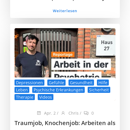
Weiterlesen
Depressionen
Gefühle
Gesundheit
Hilfe
Leben
Psychische Erkrankungen
Sicherheit
Therapie
Videos
Apr. 2
/
Chris
/
0
Traumjob, Knochenjob: Arbeiten als