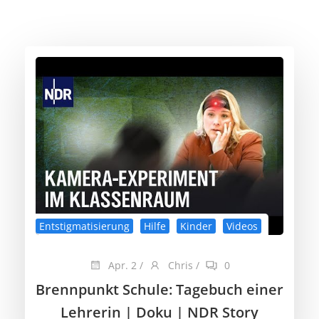
Entstigmatisierung
Hilfe
Kinder
Videos
Apr. 2
/
Chris
/
0
Brennpunkt Schule: Tagebuch einer
Lehrerin | Doku | NDR Story