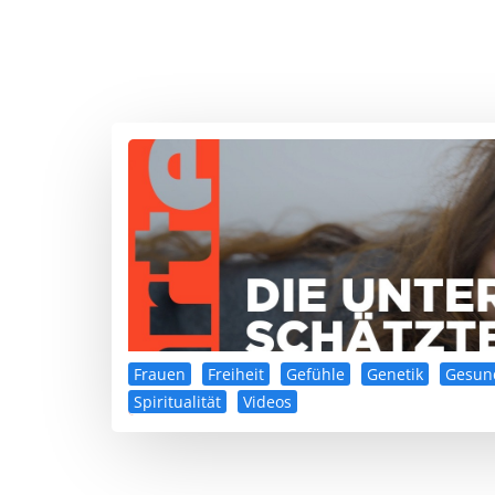
Frauen
Freiheit
Gefühle
Genetik
Gesun
Spiritualität
Videos