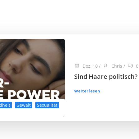
Dez. 10
/
Chris
/
0
Sind Haare politisch?
Weiterlesen
dheit
Gewalt
Sexualität