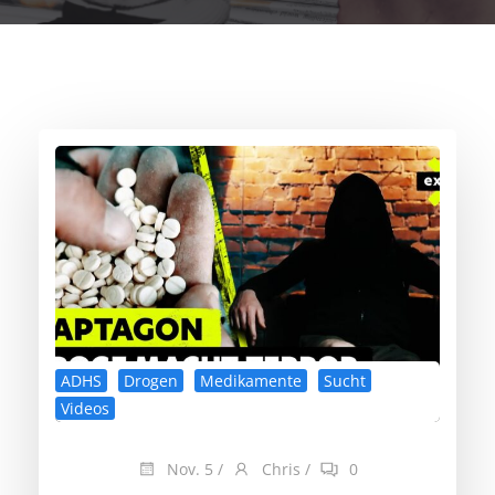
ADHS
Drogen
Medikamente
Sucht
Videos
Nov. 5
/
Chris
/
0